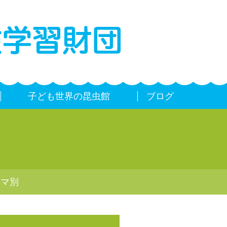
子ども世界の昆虫館
ブログ
ーマ別