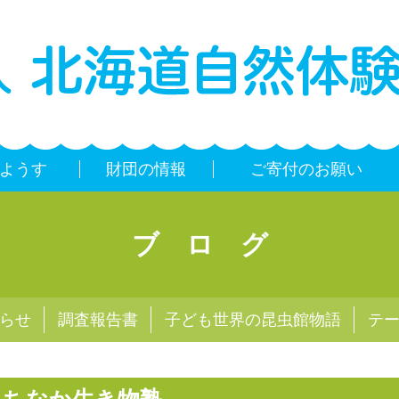
ようす
財団の情報
ご寄付のお願い
ブログ
らせ
調査報告書
子ども世界の昆虫館物語
テ