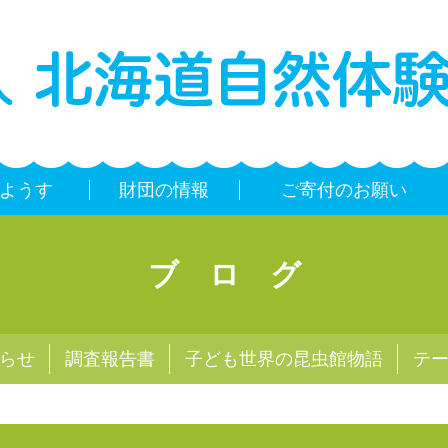
ようす
財団の情報
ご寄付のお願い
ブログ
らせ
調査報告書
子ども世界の昆虫館物語
テ