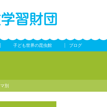
子ども世界の昆虫館
ブログ
ーマ別