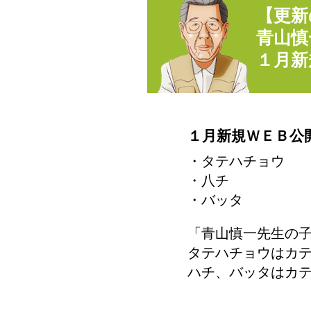
【更新
青山慎
１月新
１月新規ＷＥＢ公
・タテハチョウ 
・八チ 新
・バッタ 新
「青山慎一先生の
タテハチョウはカ
ハチ、バッタはカ