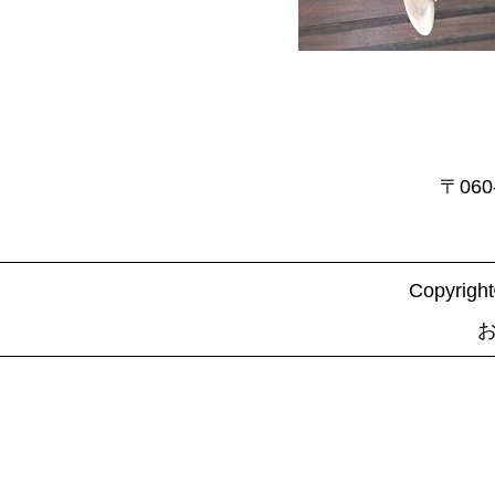
〒06
Copyrig