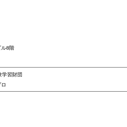
ビル8階
自然体験学習財団
ブロ