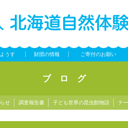
ようす
財団の情報
ご寄付のお願い
ブログ
らせ
調査報告書
子ども世界の昆虫館物語
テ