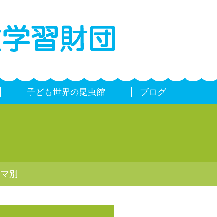
子ども世界の昆虫館
ブログ
ーマ別