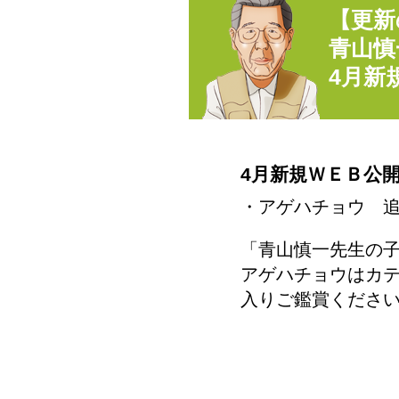
【更新
青山慎
4月新
4月新規ＷＥＢ公
・アゲハチョウ 追
「青山慎一先生の
アゲハチョウはカ
入りご鑑賞くださ