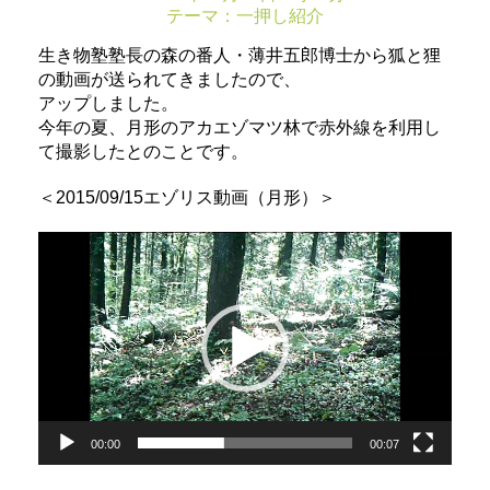
テーマ：
一押し紹介
生き物塾塾長の森の番人・薄井五郎博士から狐と狸
の動画が送られてきましたので、
アップしました。
今年の夏、月形のアカエゾマツ林で赤外線を利用し
て撮影したとのことです。
＜2015/09/15エゾリス動画（月形）＞
動
画
プ
レ
ー
ヤ
ー
00:00
00:07