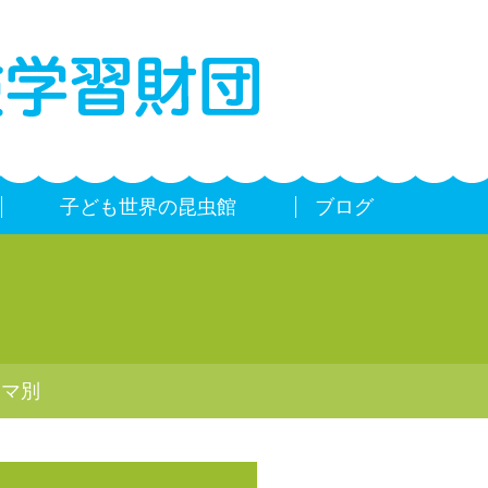
子ども世界の昆虫館
ブログ
ーマ別