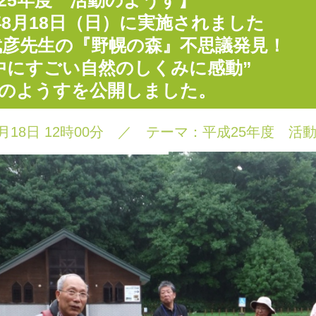
25年度 活動のようす】
3年8月18日（日）に実施されました
武彦先生の『野幌の森』不思議発見！
中にすごい自然のしくみに感動”
のようすを公開しました。
月18日 12時00分
／
テーマ：
平成25年度 活