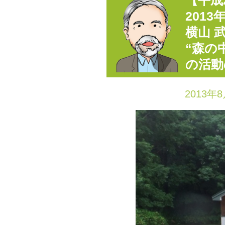
【平成
201
横山 
“森の
の活動
2013年8