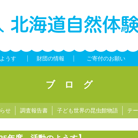
ようす
財団の情報
ご寄付のお願い
ブログ
らせ
調査報告書
子ども世界の昆虫館物語
テ