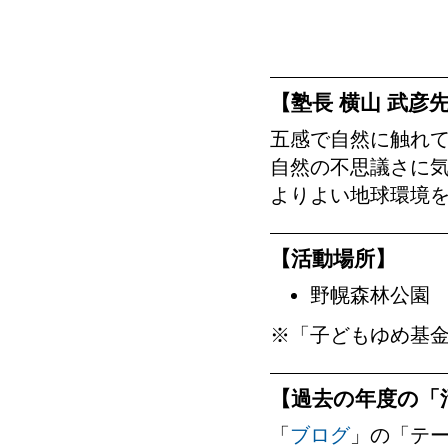
【塾長 横山 武
五感で自然に触れ
自然の不思議さに
よりよい地球環境
【活動場所】
野幌森林公園
※「子どもゆめ基
【過去の年度の「
「
ブログ
」の「テー