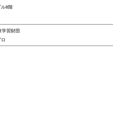
ビル8階
自然体験学習財団
ブロ