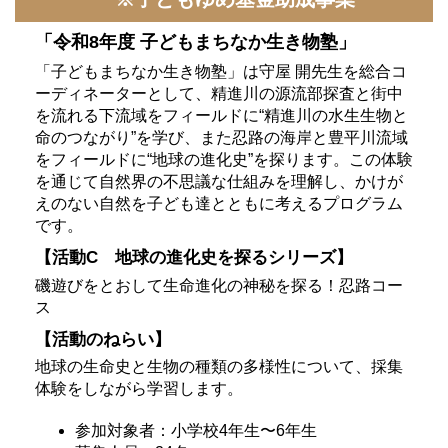
「令和8年度 子どもまちなか生き物塾」
「子どもまちなか生き物塾」は守屋 開先生を総合コ
ーディネーターとして、精進川の源流部探査と街中
を流れる下流域をフィールドに“精進川の水生生物と
命のつながり”を学び、また忍路の海岸と豊平川流域
をフィールドに“地球の進化史”を探ります。この体験
を通じて自然界の不思議な仕組みを理解し、かけが
えのない自然を子ども達とともに考えるプログラム
です。
【活動C 地球の進化史を探るシリーズ】
磯遊びをとおして生命進化の神秘を探る！忍路コー
ス
【活動のねらい】
地球の生命史と生物の種類の多様性について、採集
体験をしながら学習します。
参加対象者：小学校4年生〜6年生