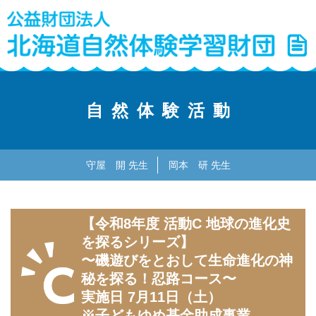
自然体験活動
守屋 開 先生
岡本 研 先生
【令和8年度 活動C 地球の進化史
を探るシリーズ】
〜磯遊びをとおして生命進化の神
秘を探る！忍路コース〜
実施日 7月11日（土）
※子どもゆめ基金助成事業