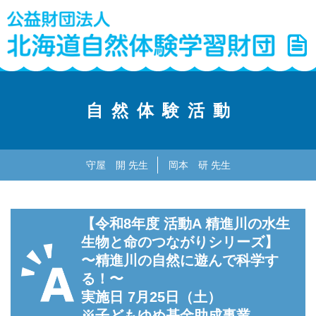
自然体験活動
守屋 開 先生
岡本 研 先生
【令和8年度 活動A 精進川の水生
生物と命のつながりシリーズ】
〜精進川の自然に遊んで科学す
る！〜
実施日 7月25日（土）
※子どもゆめ基金助成事業