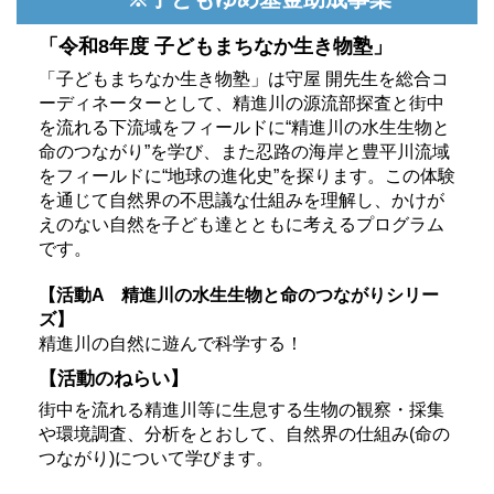
「令和8年度 子どもまちなか生き物塾」
「子どもまちなか生き物塾」は守屋 開先生を総合コ
ーディネーターとして、精進川の源流部探査と街中
を流れる下流域をフィールドに“精進川の水生生物と
命のつながり”を学び、また忍路の海岸と豊平川流域
をフィールドに“地球の進化史”を探ります。この体験
を通じて自然界の不思議な仕組みを理解し、かけが
えのない自然を子ども達とともに考えるプログラム
です。
【活動A 精進川の水生生物と命のつながりシリー
ズ】
精進川の自然に遊んで科学する！
【活動のねらい】
街中を流れる精進川等に生息する生物の観察・採集
や環境調査、分析をとおして、自然界の仕組み(命の
つながり)について学びます。