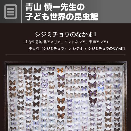
シジミチョウのなかま1
（主な生息地 北アメリカ、インドネシア、東南アジア）
チョウ（シジミチョウ）
シジミ
シジミチョウのなかま1