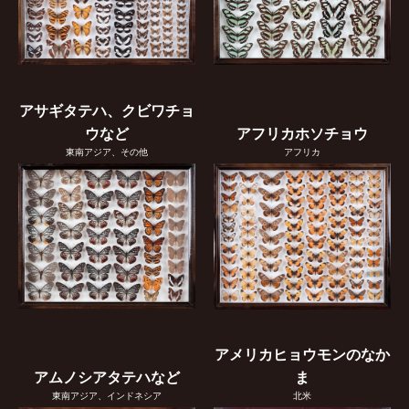
アサギタテハ、クビワチョ
ウなど
アフリカホソチョウ
東南アジア、その他
アフリカ
アメリカヒョウモンのなか
アムノシアタテハなど
ま
東南アジア、インドネシア
北米