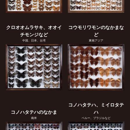
クロオオムラサキ、オオイ
コウモリワモンのなかまな
チモンジなど
ど
中国、日本、台湾
東南アジア
コノハタテハ、ミイロタテ
コノハタテハのなかま
ハ
南米
ペルー、ブラジルなど