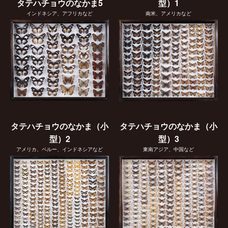
タテハチョウのなかま5
型）1
インドネシア、アフリカなど
南米、アメリカなど
タテハチョウのなかま（小
タテハチョウのなかま（小
型）2
型）3
アメリカ、ペルー、インドネシアなど
東南アジア、中国など